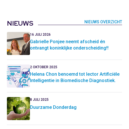
NIEUWS
NIEUWS OVERZICHT
16 JULI 2026
Gabrielle Ponjee neemt afscheid én
ontvangt koninklijke onderscheiding!!
2 OKTOBER 2025
Helena Chon benoemd tot lector Artificiële
Intelligentie in Biomedische Diagnostiek.
8 JULI 2025
Duurzame Donderdag