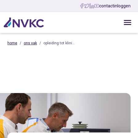
contact
inloggen
home
ons vak
opleiding tot klini…