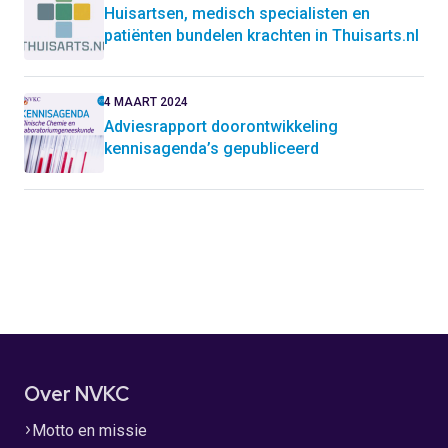
Huisartsen, medisch specialisten en
patiënten bundelen krachten in Thuisarts.nl
4 MAART 2024
Adviesrapport doorontwikkeling
kennisagenda’s gepubliceerd
Over NVKC
Motto en missie